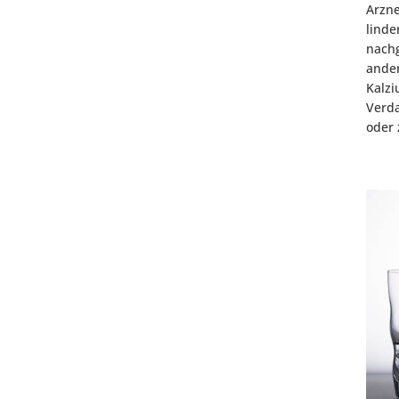
Arzne
lind
nach
ande
Kalz
Verda
oder 