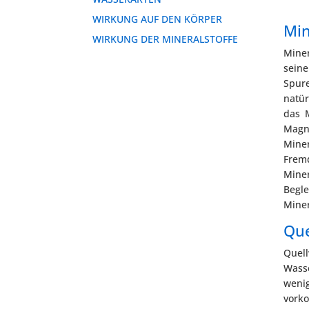
WIRKUNG AUF DEN KÖRPER
Min
WIRKUNG DER MINERALSTOFFE
Miner
sein
Spur
natür
das M
Magn
Miner
Frem
Mine
Begl
Miner
Que
Quel
Wass
weni
vork