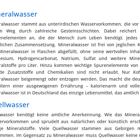
eralwasser
alwasser stammt aus unterirdischen Wasservorkommen, die vor V
en Weg durch zahlreiche Gesteinsschichten. Dabei reichert
enelementen an, die der Mensch zum Leben benötigt. Jedes M
lichen Zusammensetzung. Mineralwasser ist frei von jeglichen K
ineralwasser in Flaschen abgefüllt, ohne seine wertvollen Inhal
esium, Hydrogencarbonat, Natrium, Sulfat und weitere Mine
alstoffe pro Liter. Hinzu kommen wichtige Spurenelemente von 
de Zusatzstoffe und Chemikalien sind nicht erlaubt. Nur K
ralwasser beigemengt oder entzogen werden. Das macht die deu
eitern einer ausgewogenen Ernährung – kalorienarm und voller 
alwasser ist in Deutschland das einzige Lebensmittel, das amtli
llwasser
lwasser benötigt keine amtliche Anerkennung. Wie das Minera
ervorkommen und sprudelt aus natürlichen oder künstlich ersch
ge Mineralstoffe. Viele Quellwasser stammen aus Gebirgen 
ommen. Im Gegensatz zu Mineralwasser muss Quellwasser keine 