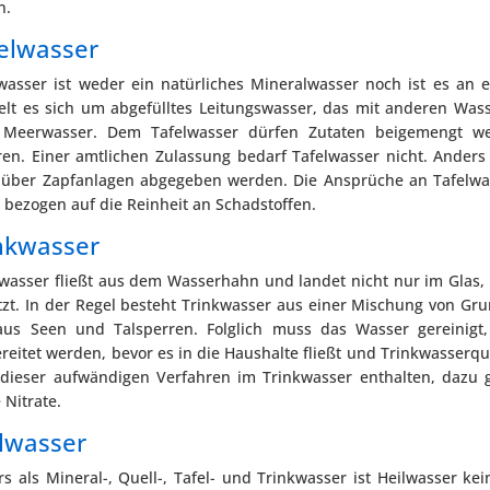
n.
elwasser
wasser ist weder ein natürliches Mineralwasser noch ist es an
elt es sich um abgefülltes Leitungswasser, das mit anderen Wa
 Meerwasser. Dem Tafelwasser dürfen Zutaten beigemengt we
en. Einer amtlichen Zulassung bedarf Tafelwasser nicht. Anders 
über Zapfanlagen abgegeben werden. Die Ansprüche an Tafelwass
 bezogen auf die Reinheit an Schadstoffen.
nkwasser
kwasser fließt aus dem Wasserhahn und landet nicht nur im Gla
zt. In der Regel besteht Trinkwasser aus einer Mischung von G
 aus Seen und Talsperren. Folglich muss das Wasser gereinigt,
reitet werden, bevor es in die Haushalte fließt und Trinkwasserq
z dieser aufwändigen Verfahren im Trinkwasser enthalten, dazu
 Nitrate.
lwasser
s als Mineral-, Quell-, Tafel- und Trinkwasser ist Heilwasser kei