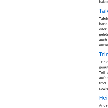
habe
Taf
Tafel
hand
oder
gehör
auch 
allem
Tri
Trin
genut
Teil
aufbe
trot
sowie
Hei
Ander