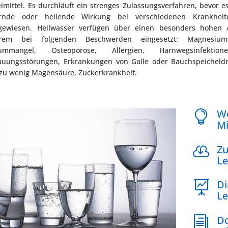
imittel. Es durchläuft ein strenges Zulassungsverfahren, bevor e
ernde oder heilende Wirkung bei verschiedenen Krankheit
gewiesen. Heilwasser verfügen über einen besonders hohen 
rem bei folgenden Beschwerden eingesetzt: Magnesiumma
iummangel, Osteoporose, Allergien, Harnwegsinfekti
uungsstörungen, Erkrankungen von Galle oder Bauchspeicheldrüs
zu wenig Magensäure, Zuckerkrankheit.
We

Mi
Zu

Le
Di

Le
Do
i