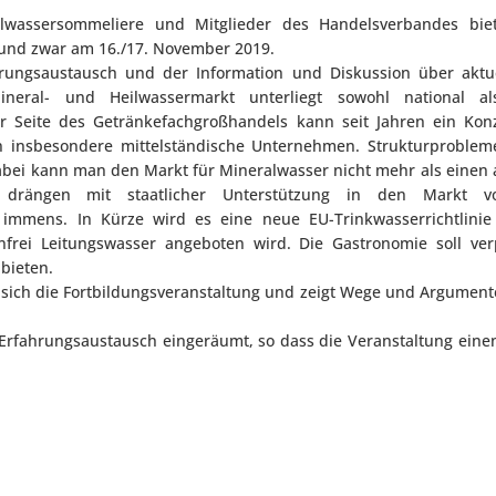
ralwassersommeliere und Mitglieder des Handelsverbandes bi
 und zwar am 16./17. November 2019.
rungsaustausch und der Information und Diskussion über aktu
Mineral- und Heilwassermarkt unterliegt sowohl national a
 Seite des Getränkefachgroßhandels kann seit Jahren ein Konze
n insbesondere mittelständische Unternehmen. Strukturproble
abei kann man den Markt für Mineralwasser nicht mehr als einen
er drängen mit staatlicher Unterstützung in den Markt
 immens. In Kürze wird es eine neue EU-Trinkwasserrichtlinie 
nfrei Leitungswasser angeboten wird. Die Gastronomie soll ver
bieten.
 sich die Fortbildungsveranstaltung und zeigt Wege und Argument
rfahrungsaustausch eingeräumt, so dass die Veranstaltung eine